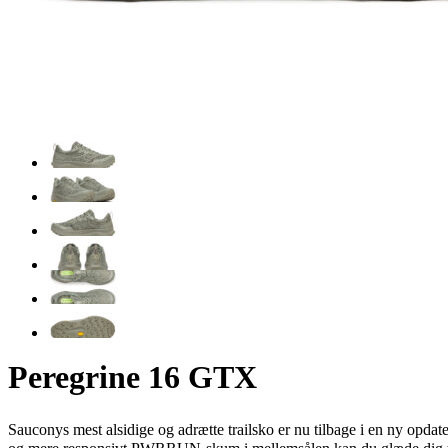
Peregrine 16 GTX
Sauconys mest alsidige og adrætte trailsko er nu tilbage i en ny opda