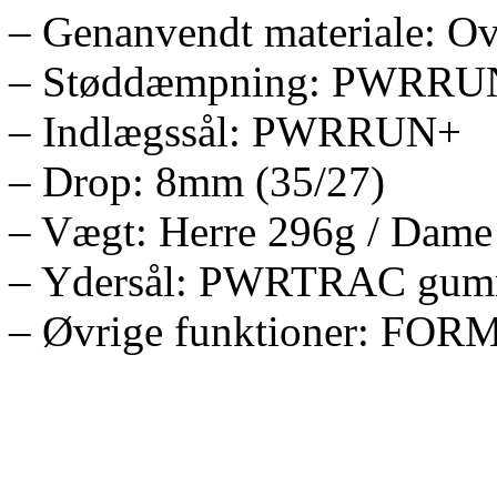
– Genanvendt materiale: Ov
– Støddæmpning: PWRRU
– Indlægssål: PWRRUN+
– Drop: 8mm (35/27)
– Vægt: Herre 296g / Dame
– Ydersål: PWRTRAC gumm
– Øvrige funktioner: FOR