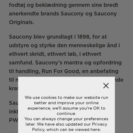
fodtøj og beklædning gennem sine bredt
anerkendte brands Saucony og Saucony
Originals.
Saucony blev grundlagt i 1898, for at
udstyre og styrke den menneskelige ånd i
ethvert skridt, ethvert løb, i ethvert
samfund. Saucony’s mantra og opfordring
til handling, Run For Good, en anbefaling
til mennesker om at opleve den udviklende
kraft ved løb.
We use cookies to make our website run
better and improve your online
Saucony’s prisvindende opfindelser
experience, we'll assume you're OK to
inkluderer PWRRUN PB™, PWRRUN+™,
continue.
You can always change your preferences
PWRRUN™ og FORMFIT™.
later. We have also updated our Privacy
Policy, which can be viewed here: