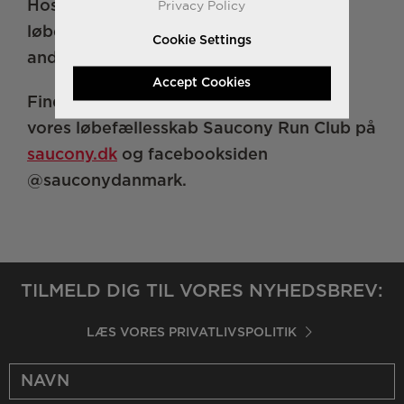
Privacy Policy
Hos Saucony er det en god dag, når vi
løber. En bedre dag er, når vi inspirerer
Cookie Settings
andre til at løbe.
Accept Cookies
Find mere information om vores sko og
vores løbefællesskab Saucony Run Club på
saucony.dk
og facebooksiden
@sauconydanmark.
TILMELD DIG TIL VORES NYHEDSBREV:
LÆS VORES PRIVATLIVSPOLITIK