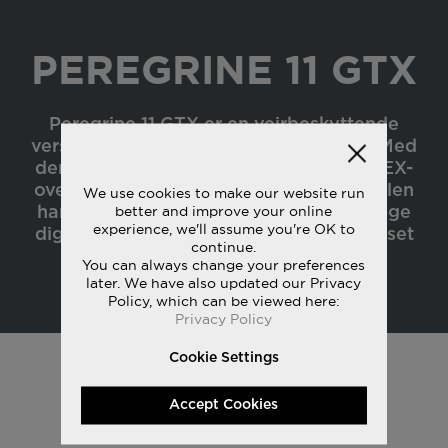
PEREGRINE 11 GTX
Peregrine 11 GTX er en vejrbeskyttende
version af vores mest alsidige trailsko. Med
den vandtætte beskyttelse fra GORE-TEX-
overdelen og masser af greb fra ydersålen
We use cookies to make our website run
better and improve your online
har du alt hvad du behøver for at bevæge
experience, we'll assume you're OK to
dig hurtigt igennem ujævnt terræn, uanset
continue.
forholdene.
You can always change your preferences
later. We have also updated our Privacy
Policy, which can be viewed here:
Privacy Policy
Cookie Settings
Accept Cookies